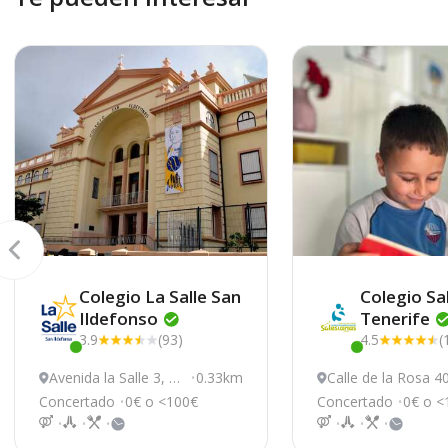
Colegio La Salle San
Colegio Sa
Ildefonso
Tenerife
3.9
(93)
4.5
(
Este centro ha estado online recientemente
Este centro ha e
Avenida la Salle 3, Sa
0.33km
Calle de la Rosa 4
nta Cruz de Tenerife
Santa Cruz de Ten
Concertado
0€ o <100€
Concertado
0€ o <
fe