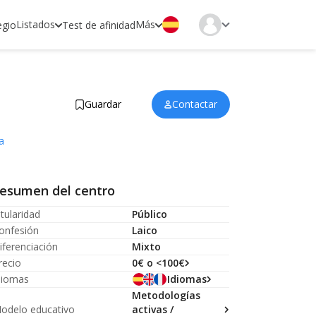
Listados
Más
egio
Test de afinidad
Guardar
Contactar
a
esumen del centro
itularidad
Público
onfesión
Laico
iferenciación
Mixto
recio
0€ o <100€
diomas
Idiomas
Metodologías
odelo educativo
activas /