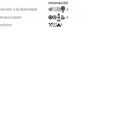
innovación
...
tención a la diversidad
xtraescolares
...
ervicios