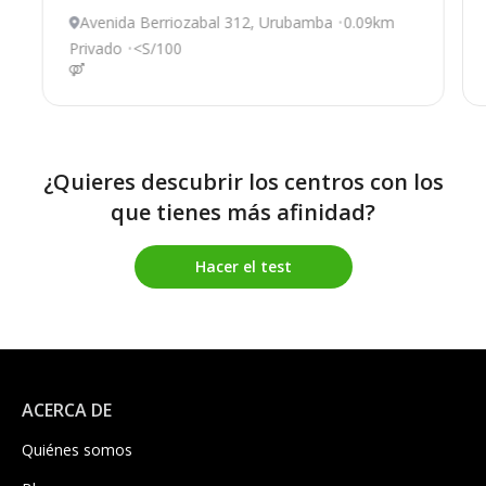
Avenida Berriozabal 312, Urubamba
0.09km
Privado
<S/100
¿Quieres descubrir los centros con los
que tienes más afinidad?
Hacer el test
ACERCA DE
Quiénes somos