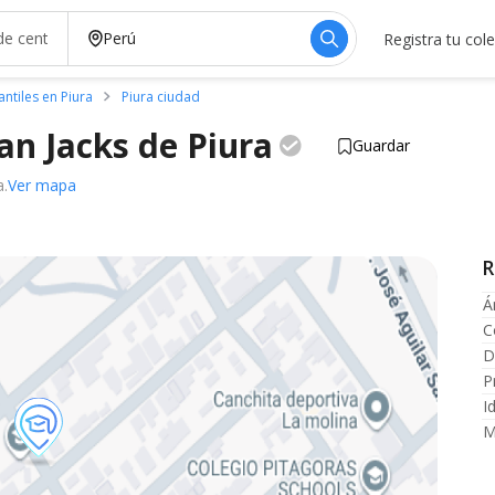
Registra tu col
antiles en Piura
Piura ciudad
lan Jacks de
Piura
Guardar
a.
Ver mapa
R
Á
C
D
P
I
M