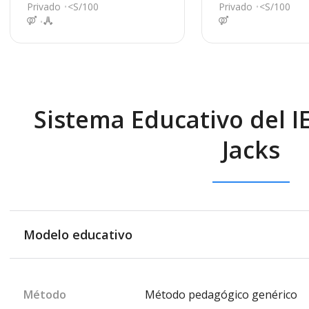
e
e
Privado
<S/100
Privado
<S/100
Sistema Educativo del I
Jacks
Modelo educativo
Método
Método pedagógico genérico