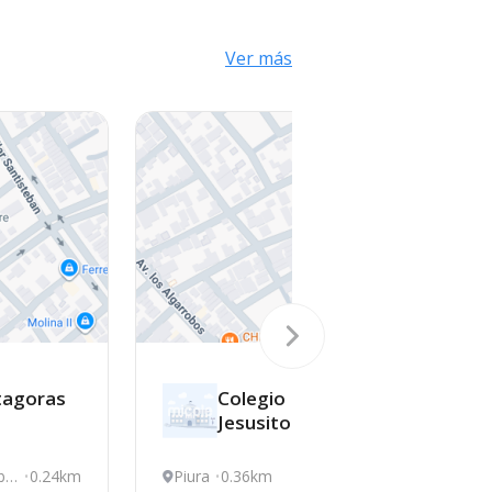
Ver más
tagoras
Colegio Niño
Jesusito
br
0.24km
Piura
0.36km
V