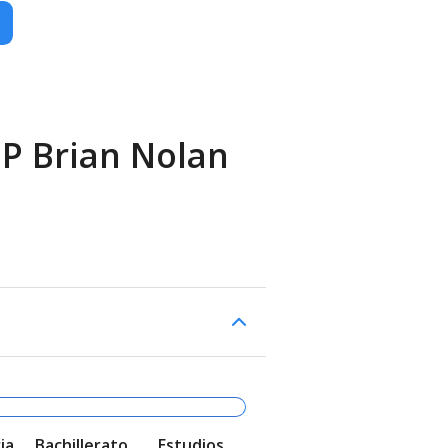
EP Brian Nolan
ia
Bachillerato
Estudios