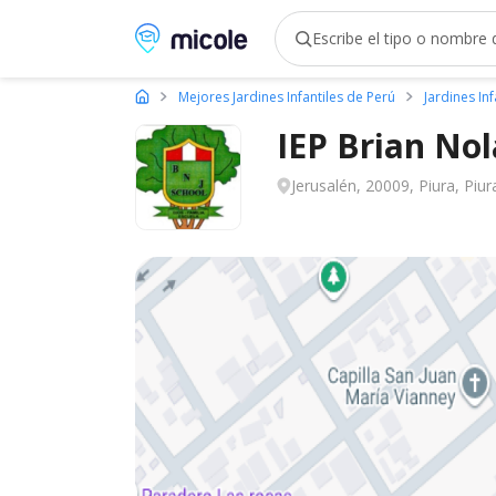
Micole, buscador de colegios
Mejores Jardines Infantiles de Perú
Jardines Inf
IEP Brian No
Jerusalén, 20009, Piura, Piur