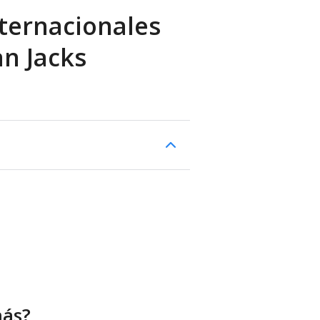
ternacionales
an Jacks
más?