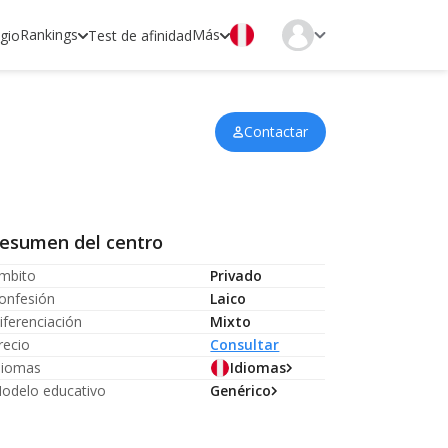
Rankings
Más
egio
Test de afinidad
Contactar
esumen del centro
mbito
Privado
onfesión
Laico
iferenciación
Mixto
recio
Consultar
diomas
Idiomas
odelo educativo
Genérico