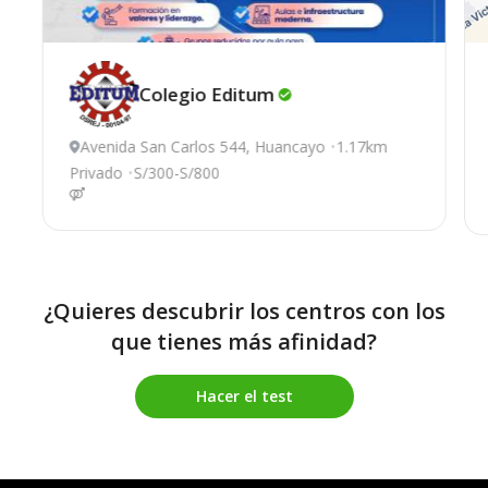
Colegio
Editum
Avenida San Carlos 544, Huancayo
1.17km
Privado
S/300-S/800
¿Quieres descubrir los centros con los
que tienes más afinidad?
Hacer el test