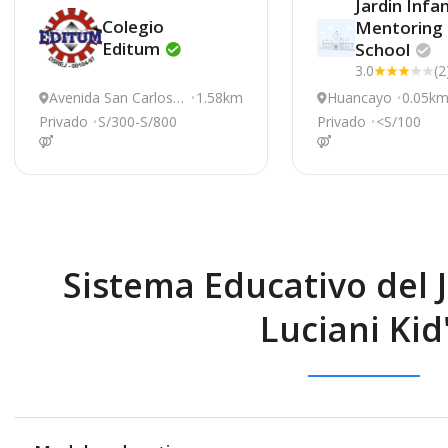
Jardin Infan
Colegio
Mentoring
Editum
School
3.0
(2
Avenida San Carlos 5
1.58km
Huancayo
0.05k
44, Huancayo
Privado
S/300-S/800
Privado
<S/100
Sistema Educativo del J
Luciani Kid