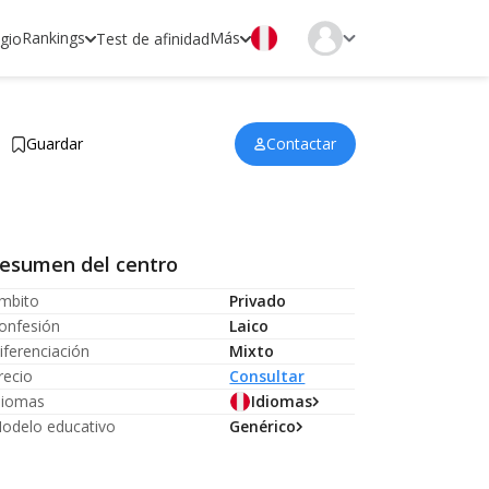
Rankings
Más
egio
Test de afinidad
Guardar
Contactar
esumen del centro
mbito
Privado
onfesión
Laico
iferenciación
Mixto
recio
Consultar
diomas
Idiomas
odelo educativo
Genérico