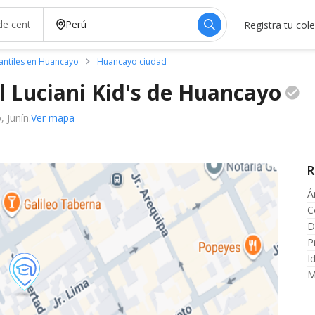
Registra tu col
fantiles en Huancayo
Huancayo ciudad
l Luciani Kid's de
Huancayo
 Junín.
Ver mapa
R
Á
C
D
P
I
M