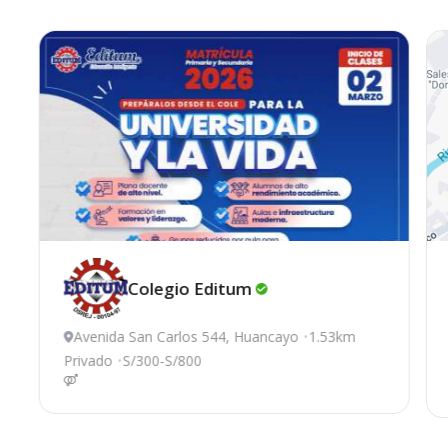
Colegio
Editum
Avenida San Carlos 544, Huancayo
1.53km
Privado
S/300-S/800