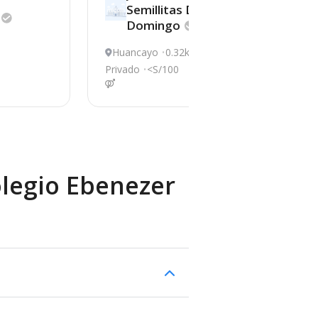
Semillitas De Santo
Domingo
m
Huancayo
0.32km
J
H
Privado
<S/100
Pri
olegio Ebenezer