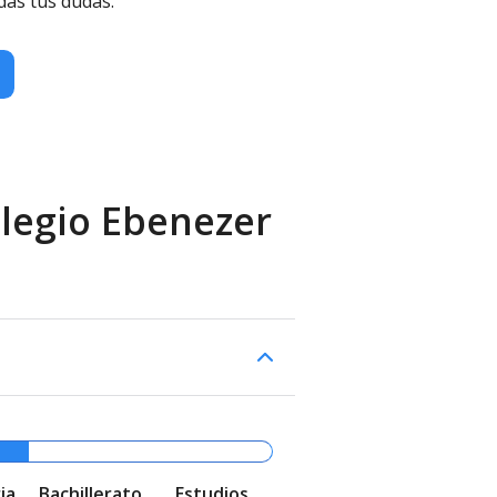
das tus dudas.
olegio Ebenezer
ia
Bachillerato
Estudios