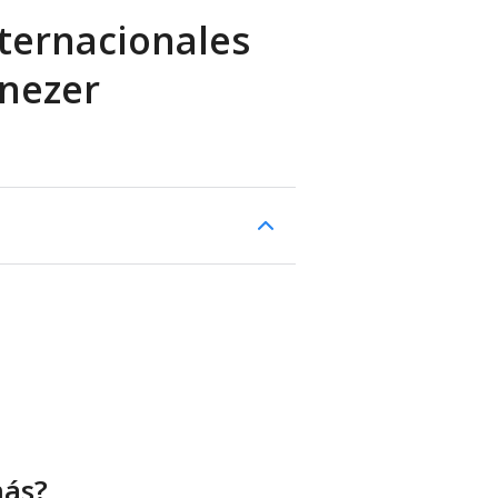
ternacionales
enezer
más?