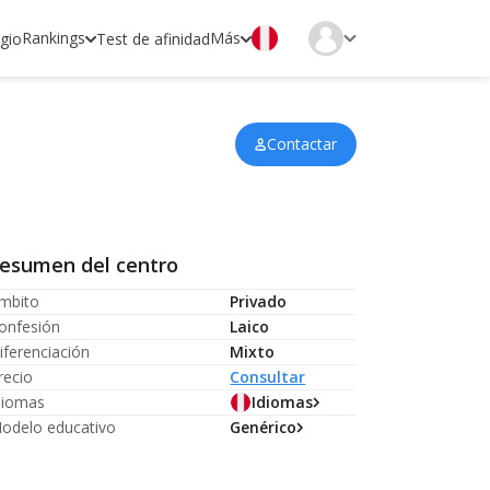
Rankings
Más
egio
Test de afinidad
Contactar
esumen del centro
mbito
Privado
onfesión
Laico
iferenciación
Mixto
recio
Consultar
diomas
Idiomas
odelo educativo
Genérico