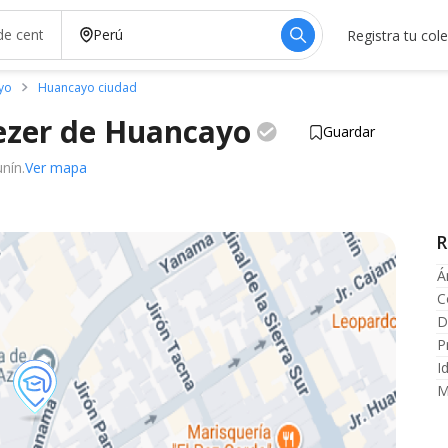
Registra tu col
yo
Huancayo ciudad
ezer de
Huancayo
Guardar
nín.
Ver mapa
R
Á
C
D
P
I
M