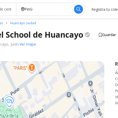
Registra tu col
yo
Huancayo ciudad
el School de
Huancayo
Guardar
ayo, Junín.
Ver mapa
R
Á
C
D
P
I
M