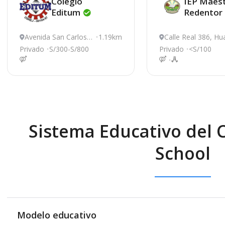
Colegio
IEP Maes
Editum
Redentor
Avenida San Carlos 5
1.19km
Calle Real 386, Hu
44, Huancayo
cayo
Privado
S/300-S/800
Privado
<S/100
Sistema Educativo del 
School
Modelo educativo