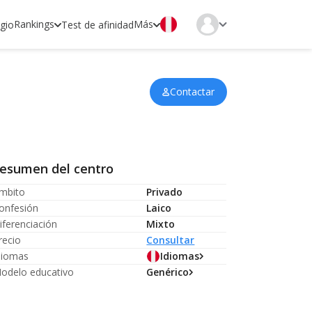
Rankings
Más
egio
Test de afinidad
Contactar
esumen del centro
mbito
Privado
onfesión
Laico
iferenciación
Mixto
recio
Consultar
diomas
Idiomas
odelo educativo
Genérico