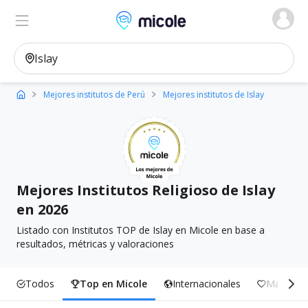
Micole, buscador de colegios
Ver en el mapa
Filtros
Mejores institutos de Perú
Mejores institutos de Islay
Mejores Institutos Religioso de Islay
en 2026
Listado con Institutos TOP de Islay en Micole en base a
resultados, métricas y valoraciones
Todos
Top en Micole
Internacionales
Más Incl