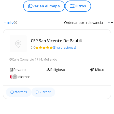
Ver en el mapa
Filtros
+ info
Ordenar por
CEP San Vicente De
Paul
5.0
(3 valoraciones)
Calle Comercio 1714, Mollendo
Privado
Religioso
Mixto
Idiomas
Informes
Guardar