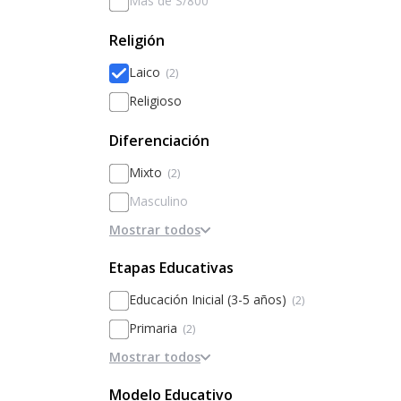
Más de S/800
Religión
Laico
(2)
Religioso
Diferenciación
Mixto
(2)
Masculino
Mostrar todos
Femenino
Diferenciado por sexos
Etapas Educativas
Educación Inicial (3-5 años)
(2)
Primaria
(2)
Mostrar todos
Secundaria
(2)
Modelo Educativo