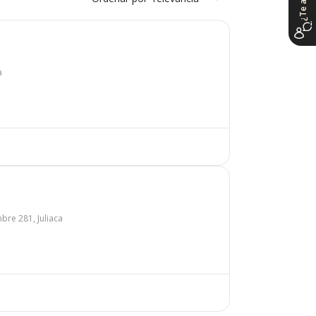
a
mbre 281, Juliaca