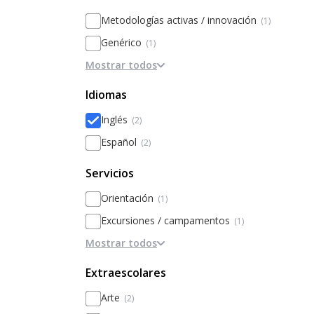
Metodologías activas / innovación
(1)
Genérico
(1)
Mostrar todos
Modelos alternativos (Waldorf,
Montessori)
Idiomas
Basado en la disciplina / internados
Inglés
(2)
Basado en Inteligencias Múltiples
Español
(2)
Personalización
Basado en el rendimiento y la
Servicios
excelencia
Orientación
(1)
Excursiones / campamentos
(1)
Mostrar todos
Comedor / Cafetería
(1)
Email APF
Extraescolares
Aula excelencia
Arte
(2)
Campamentos