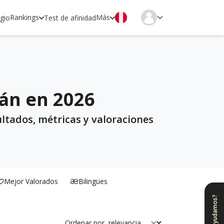
Rankings
Más
egio
Test de afinidad
mán en 2026
ltados, métricas y valoraciones
Mejor Valorados
Bilingües
¿Te ayudamos?
Ordenar por