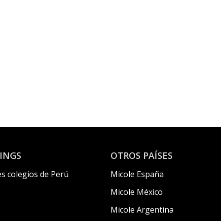
INGS
OTROS PAÍSES
s colegios de Perú
Micole España
Micole México
Micole Argentina