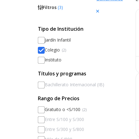
Filtros
(
3
)
Tipo de Institución
Jardín Infantil
Colegio
(2)
Instituto
Títulos y programas
Bachillerato Internacional (IB)
Rango de Precios
Gratuito o <S/100
(2)
Entre S/100 y S/300
Entre S/300 y S/800