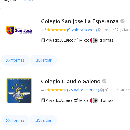
Colegio San Jose La Esperanza
4.6
(9 valoraciones)
Loreto 427, Juliac
Privado
Laico
Mixto
Idiomas
Informes
Guardar
Colegio Claudio Galeno
4.1
(25 valoraciones)
Jirón 9 de Dicie
Privado
Laico
Mixto
Idiomas
Informes
Guardar