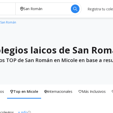
Registra tu col
e San Román
legios laicos de San Ro
ios TOP de San Román en Micole en base a resu
os
Top en Micole
Internacionales
Más Inclusivos
 colegios
+ info