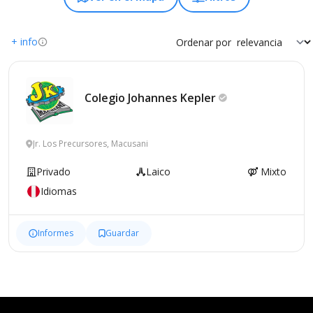
+ info
Ordenar por
Colegio Johannes
Kepler
Jr. Los Precursores, Macusani
Privado
Laico
Mixto
Idiomas
Informes
Guardar