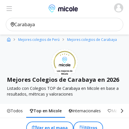
Micole, buscador de colegios
Ver en el mapa
Filtros
Mejores colegios de Perú
Mejores colegios de Carabaya
Mejores Colegios de Carabaya en 2026
Listado con Colegios TOP de Carabaya en Micole en base a
resultados, métricas y valoraciones
Todos
Top en Micole
Internacionales
Más Incl
Ver en el mapa
Filtros