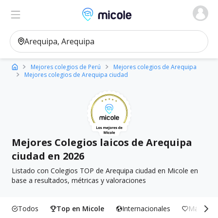
Micole, buscador de colegios
Ver en el mapa
Filtros
Mejores colegios de Perú
Mejores colegios de Arequipa
Mejores colegios de Arequipa ciudad
Mejores Colegios laicos de Arequipa
ciudad en 2026
Listado con Colegios TOP de Arequipa ciudad en Micole en
base a resultados, métricas y valoraciones
Todos
Top en Micole
Internacionales
Más Incl