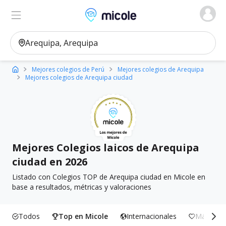
Micole, buscador de colegios
Ver en el mapa
Filtros
Mejores colegios de Perú
Mejores colegios de Arequipa
Mejores colegios de Arequipa ciudad
Mejores Colegios laicos de Arequipa
ciudad en 2026
Listado con Colegios TOP de Arequipa ciudad en Micole en
base a resultados, métricas y valoraciones
Todos
Top en Micole
Internacionales
Más Incl