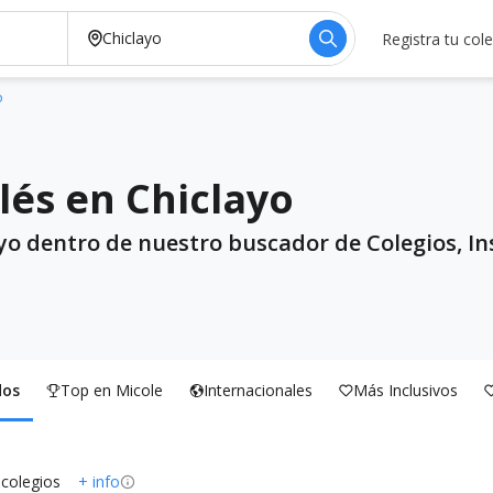
Registra tu col
o
lés en Chiclayo
ayo dentro de nuestro buscador de Colegios, Ins
dos
Top en Micole
Internacionales
Más Inclusivos
 colegios
+ info