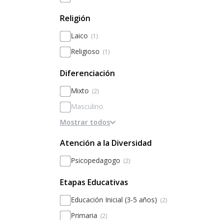
Religión
Laico
(1)
Religioso
(1)
Diferenciación
Mixto
(2)
Masculino
Mostrar todos
Femenino
Diferenciado por sexos
Atención a la Diversidad
Psicopedagogo
(2)
Etapas Educativas
Educación Inicial (3-5 años)
(2)
Primaria
(2)