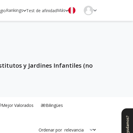
Rankings
Más
egio
Test de afinidad
titutos y Jardines Infantiles (no
Mejor Valorados
Bilingües
¿Te ayudamos?
Ordenar por