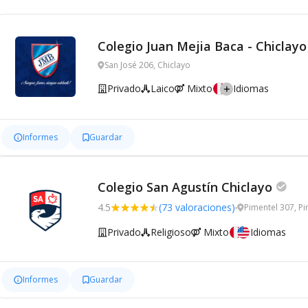
Colegio Juan Mejia Baca - Chiclayo
San José 206, Chiclayo
Privado
Laico
Mixto
Idiomas
Informes
Guardar
Colegio San Agustín Chiclayo
4.5
(73 valoraciones)
Pimentel 307, P
Privado
Religioso
Mixto
Idiomas
Informes
Guardar