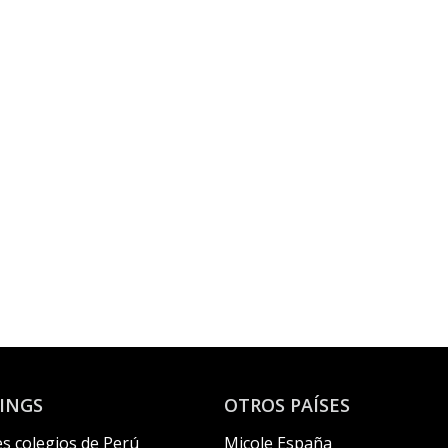
INGS
OTROS PAÍSES
s colegios de Perú
Micole España