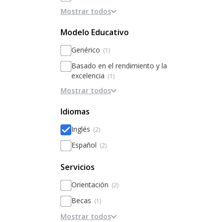
Mostrar todos
Secundaria
(2)
Bachillerato / Preparatoria
(1)
Modelo Educativo
Genérico
(1)
Basado en el rendimiento y la
excelencia
(1)
Mostrar todos
Modelos alternativos (Waldorf,
Montessori)
Idiomas
Basado en la disciplina / internados
Inglés
(2)
Basado en Inteligencias Múltiples
Español
(2)
Metodologías activas / innovación
Personalización
Servicios
Orientación
(2)
Becas
(1)
Mostrar todos
Comedor / Cafetería
(1)