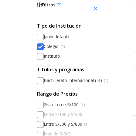
Filtros
(
2
)
Tipo de Institución
Jardín Infantil
Colegio
(2)
Instituto
Títulos y programas
Bachillerato Internacional (IB)
(1)
Rango de Precios
Gratuito o <S/100
(1)
Entre S/100 y S/300
Entre S/300 y S/800
(1)
Más de S/800