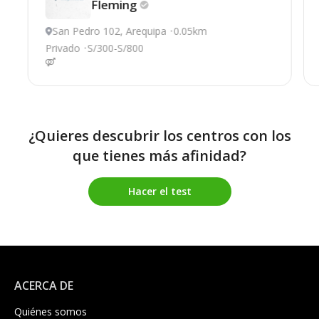
Fleming
San Pedro 102, Arequipa
0.05km
Privado
S/300-S/800
¿Quieres descubrir los centros con los
que tienes más afinidad?
Hacer el test
ACERCA DE
Quiénes somos