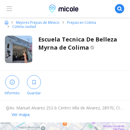
Micole, buscador de colegios
Mejores Prepas de México
Prepas en Colima
Colima ciudad
Escuela Tecnica De Belleza
Myrna de
Colima
Informes
Guardar
Av. Manuel Alvarez 252-b Centro Villa de Alvarez, 28970, Club
Hípico de Colima, Colima.
Ver mapa