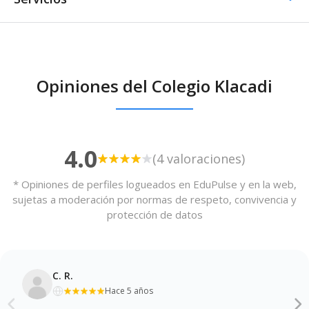
Comedor / Cafetería
Opiniones del Colegio Klacadi
Comedor / Cafetería -
Cocina propia
Otros servicios
4.0
(4 valoraciones)
Transporte escolar
* Opiniones de perfiles logueados en EduPulse y en la web,
sujetas a moderación por normas de respeto, convivencia y
protección de datos
C. R.
Hace 5 años