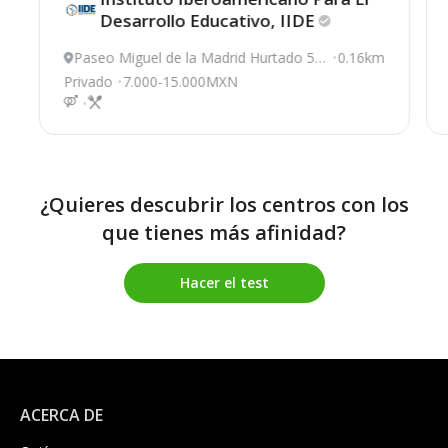
Desarrollo Educativo,
IIDE
Paseo Miguel de la Madrid Hurtado 55,
0.16km
Colima
Privado
7.000-15.000MXN
¿Quieres descubrir los centros con los
que tienes más afinidad?
Hacer el test
ACERCA DE