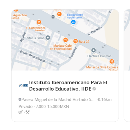
Instituto Iberoamericano Para El
Desarrollo Educativo,
IIDE
Paseo Miguel de la Madrid Hurtado 55,
0.16km
Colima
Privado
7.000-15.000MXN