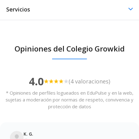
Servicios
Comedor / Cafetería
Opiniones del Colegio Growkid
Comedor / Cafetería -
Cocina propia
Otros servicios
4.0
(4 valoraciones)
Transporte escolar
* Opiniones de perfiles logueados en EduPulse y en la web,
sujetas a moderación por normas de respeto, convivencia y
protección de datos
K. G.