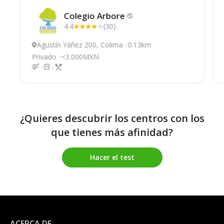
Colegio
Arbore
4.4
(30)
Agustín Yáñez 200, Colima
0.13km
Privado
<3.000MXN
¿Quieres descubrir los centros con los
que tienes más afinidad?
Hacer el test
ACERCA DE