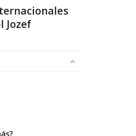
ternacionales
l Jozef
más?