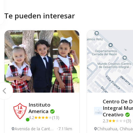
Te pueden interesar
Centro De D
Instituto
Integral Mu
America
Creativo
4.2
(13)
2.3
(3)
Este centro ha estado online recientemente
Avenida de la Canter
7.11km
Chihuahua, Chihu