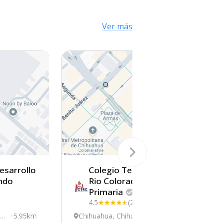
Ver más
esarrollo
Colegio Tecnológico
ndo
Rio Colorado
Primaria
4.5
(2)
ahu
5.95km
Chihuahua, Chihuahua
0km
C