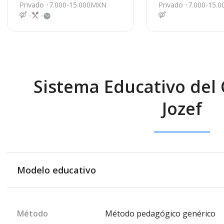
a 9700, Chihuahua
a
Privado
7.000-15.000MXN
Privado
7.000-15.
Sistema Educativo del 
Jozef
Modelo educativo
Método
Método pedagógico genérico