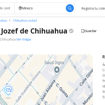
Registra tu col
uahua
Chihuahua ciudad
 Jozef de
Chihuahua
Guardar
 Chihuahua.
Ver mapa
R
Á
C
D
P
I
M
E