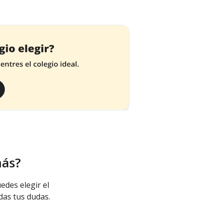
más?
edes elegir el
das tus dudas.