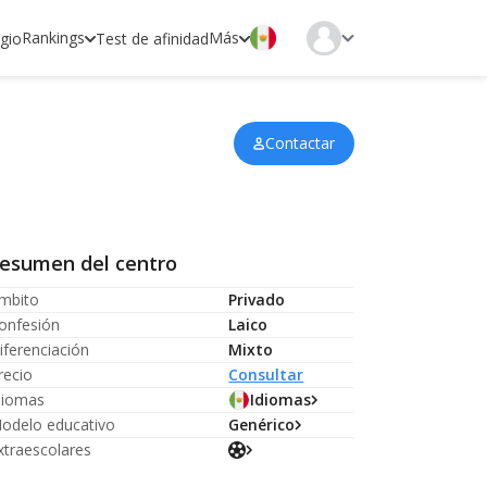
Rankings
Más
egio
Test de afinidad
Contactar
esumen del centro
mbito
Privado
onfesión
Laico
iferenciación
Mixto
recio
Consultar
diomas
Idiomas
odelo educativo
Genérico
xtraescolares