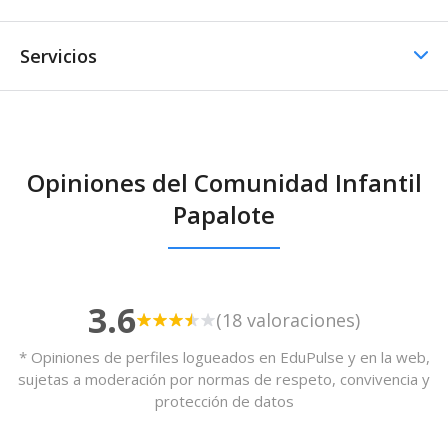
Servicios
Comedor / Cafetería
Opiniones del Comunidad Infantil
Comedor / Cafetería -
Papalote
Cocina propia
3.6
(18 valoraciones)
* Opiniones de perfiles logueados en EduPulse y en la web,
sujetas a moderación por normas de respeto, convivencia y
protección de datos