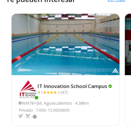
IT Innovation School
Campus
4.1
(47)
Este centro ha estado online recientemente
WM78+JM, Aguascalientes
4.38km
Privado
7.000-15.000MXN