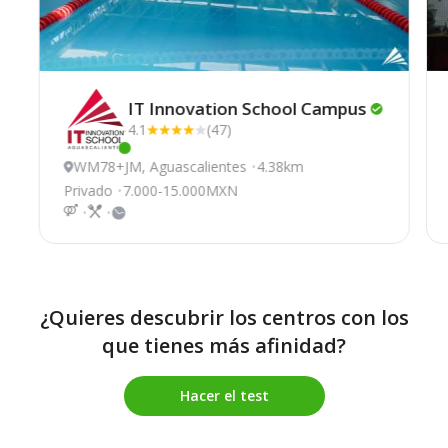
IT Innovation School
Campus
4.1
(47)
Este centro ha estado online recientemente
WM78+JM, Aguascalientes
4.38km
Privado
7.000-15.000MXN
¿Quieres descubrir los centros con los
que tienes más afinidad?
Hacer el test