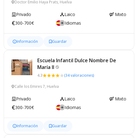
Doctor Emilio Haya Prats, Huelva
Privado
Laico
Mixto
300-700€
Idiomas
Información
Guardar
Escuela Infantil Dulce Nombre De
María
II
4.3
(34 valoraciones)
Calle los Emires 7, Huelva
Privado
Laico
Mixto
300-700€
Idiomas
Información
Guardar