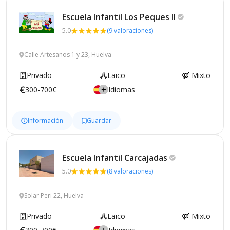
Escuela Infantil Los Peques
II
5.0
(9 valoraciones)
Calle Artesanos 1 y 23, Huelva
Privado
Laico
Mixto
300-700€
Idiomas
Información
Guardar
Escuela Infantil
Carcajadas
5.0
(8 valoraciones)
Solar Peri 22, Huelva
Privado
Laico
Mixto