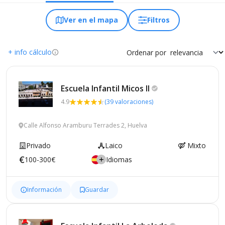
Ver en el mapa
Filtros
+ info cálculo
Ordenar por
Escuela Infantil Micos
II
4.9
(39 valoraciones)
Calle Alfonso Aramburu Terrades 2, Huelva
Privado
Laico
Mixto
100-300€
Idiomas
Información
Guardar