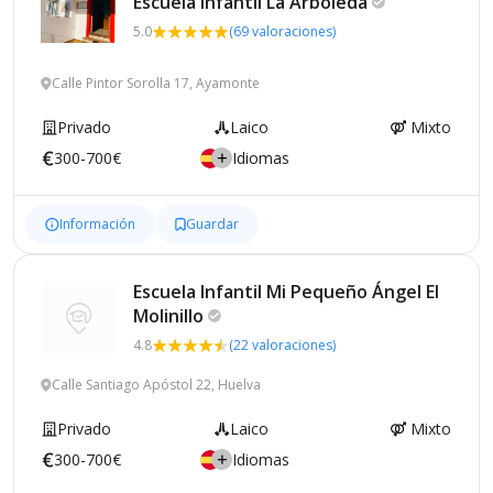
Escuela Infantil La
Arboleda
5.0
(69 valoraciones)
Calle Pintor Sorolla 17, Ayamonte
Privado
Laico
Mixto
300-700€
Idiomas
Información
Guardar
Escuela Infantil Mi Pequeño Ángel El
Molinillo
4.8
(22 valoraciones)
Calle Santiago Apóstol 22, Huelva
Privado
Laico
Mixto
300-700€
Idiomas