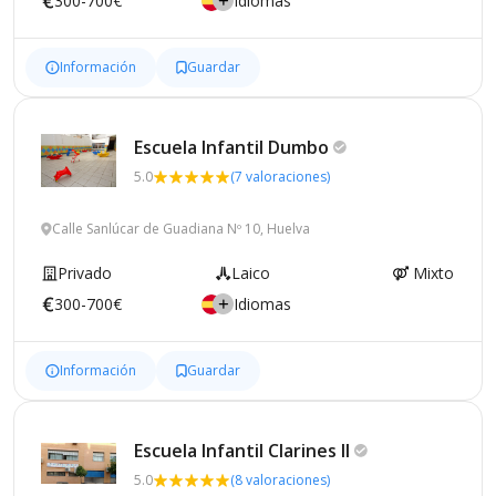
300-700€
Idiomas
Información
Guardar
Escuela Infantil
Dumbo
5.0
(7 valoraciones)
Calle Sanlúcar de Guadiana Nº 10, Huelva
Privado
Laico
Mixto
300-700€
Idiomas
Información
Guardar
Escuela Infantil Clarines
II
5.0
(8 valoraciones)