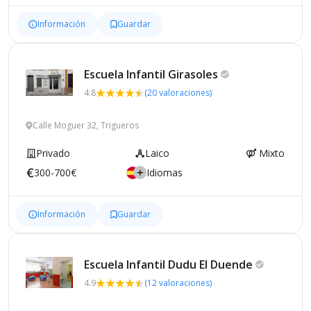
Información
Guardar
Escuela Infantil
Girasoles
4.8
(20 valoraciones)
Calle Moguer 32, Trigueros
Privado
Laico
Mixto
300-700€
Idiomas
Información
Guardar
Escuela Infantil Dudu El
Duende
4.9
(12 valoraciones)