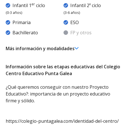
er
Infantil 1
ciclo
Infantil 2º ciclo
(0-3 años)
(3-6 años)
Primaria
ESO
Bachillerato
FP y otros
Más información y modalidades
er
Ed. Infantil 1
ciclo (0-3 años)
Educación Infantil (Primer Ciclo ) - Diurno (Presencial)
Información sobre las etapas educativas del Colegio
Ed. Infantil 2° ciclo (3-6 años)
Centro Educativo Punta Galea
Educación Infantil (Segundo Ciclo ) - Diurno (Presencial)
- Concertado
¿Qué queremos conseguir con nuestro Proyecto
Educación Primaria
Educativo?: importancia de un proyecto educativo
Educación Primaria - Diurno (Presencial) - Concertado
firme y sólido.
Educación Secundaria Obligatoria
Educación Secundaria Obligatoria - Diurno (Presencial) -
Concertado
https://colegio-puntagalea.com/identidad-del-centro/
Bachillerato