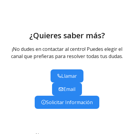
Bachillerato de Ciencias y Tecnología - Diurno
(Presencial)
Bachillerato de Humanidades y Ciencias Sociales -
Diurno (Presencial)
Bachibac: Humanidades y Ciencias Sociales - Diurno
¿Quieres saber más?
(Presencial)
¡No dudes en contactar al centro! Puedes elegir el
canal que prefieras para resolver todas tus dudas.
Llamar
Email
Solicitar Información