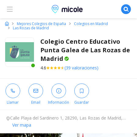
Micole, buscador de colegios
Mejores Colegios de España
Colegios en Madrid
Las Rozas de Madrid
Colegio Centro Educativo
Punta Galea de Las Rozas de
Madrid
4.6
(39 valoraciones)
Este centro ha estado online recientemente
Llamar
Email
Información
Guardar
Calle Playa del Sardinero 1, 28290, Las Rozas de Madrid,
Madrid.
Ver mapa