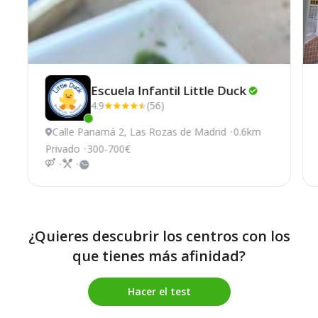
Escuela Infantil Little
Duck
4.9
(56)
Este centro ha estado online recientemente
Calle Panamá 2, Las Rozas de Madrid
0.6km
Privado
300-700€
¿Quieres descubrir los centros con los
que tienes más afinidad?
Hacer el test