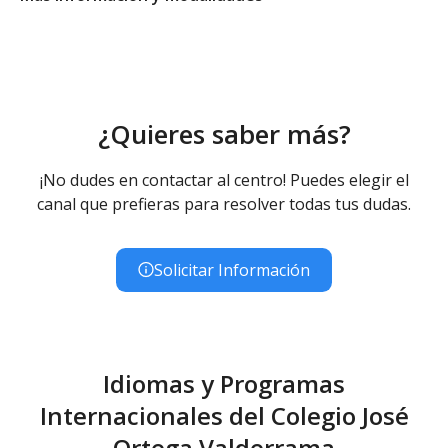
Ed. Infantil 2° ciclo (3-6 años)
Educación Infantil (Segundo Ciclo ) - Diurno (Presencial)
Educación Primaria
Educación Primaria (LOMCE) - Diurno (Presencial)
¿Quieres saber más?
¡No dudes en contactar al centro! Puedes elegir el
canal que prefieras para resolver todas tus dudas.
Solicitar Información
Idiomas y Programas
Internacionales del Colegio José
Ortega Valderrama