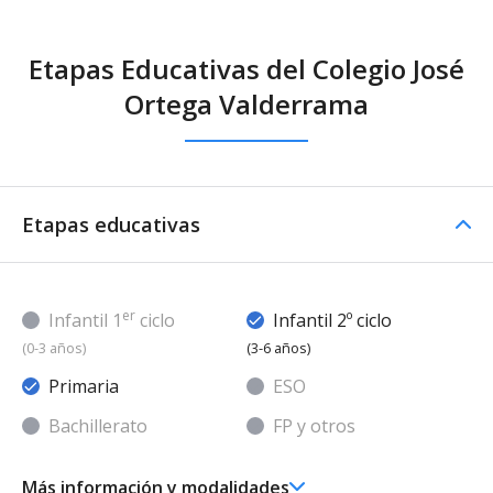
Etapas Educativas del Colegio José
Ortega Valderrama
Etapas educativas
er
Infantil 1
ciclo
Infantil 2º ciclo
(0-3 años)
(3-6 años)
Primaria
ESO
Bachillerato
FP y otros
Más información y modalidades