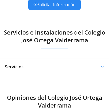
Solicitar Información
Servicios e instalaciones del Colegio
José Ortega Valderrama
Servicios
Comedor
Opiniones del Colegio José Ortega
Comedor - Catering
Valderrama
externo