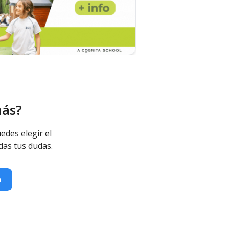
más?
edes elegir el
das tus dudas.
n