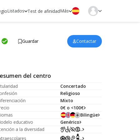
Listados
Más
egio
Test de afinidad
Guardar
Contactar
esumen del centro
itularidad
Concertado
onfesión
Religioso
iferenciación
Mixto
recio
0€ o <100€
diomas
Bilingüe
odelo educativo
Genérico
tención a la diversidad
...
xtraescolares
...