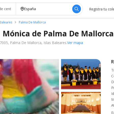
Registra tu col
 Baleares
Palma De Mallorca
a Mónica de Palma De
Mallorca
07005, Palma De Mallorca, Islas Baleares.
Ver mapa
R
T
C
D
P
I
M
A
E