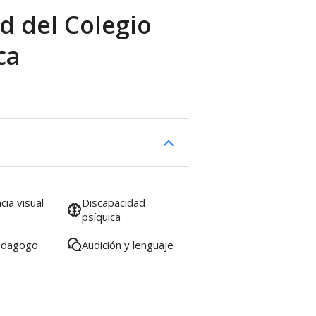
d del Colegio
ca
cia visual
Discapacidad
psíquica
edagogo
Audición y lenguaje