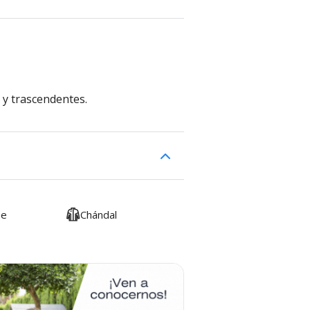
y trascendentes.
me
Chándal