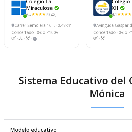
Colegio La
Colegio 
Miraculosa
XII
4.3
(25)
4.1
Este centro ha estado online recientemente
Este centro ha e
Carrer Semolera 16,
0.48km
Avinguda Gaspar 
Palma De Mallorca
ennazar 33, Palm
Concertado
0€ o <100€
Concertado
0€ o <
Mallorca
Sistema Educativo del 
Mónica
Modelo educativo