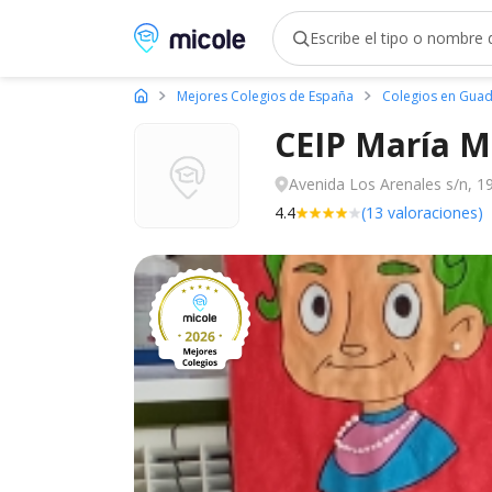
Micole, buscador de colegios
Mejores Colegios de España
Colegios en Guad
CEIP María M
Avenida Los Arenales s/n, 19
4.4
(13 valoraciones)