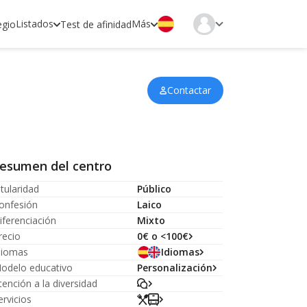
Listados
Más
egio
Test de afinidad
Contactar
esumen del centro
itularidad
Público
onfesión
Laico
iferenciación
Mixto
recio
0€ o <100€
diomas
Idiomas
odelo educativo
Personalización
tención a la diversidad
ervicios