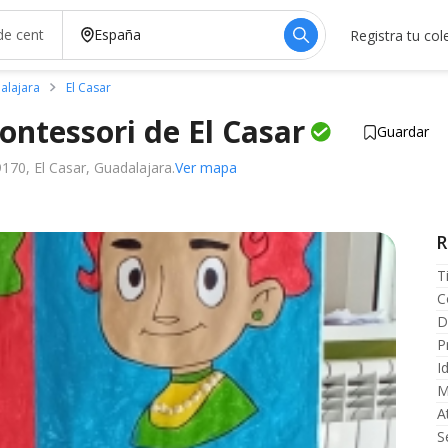
Registra tu col
alajara
El Casar
ontessori de El
Casar
Guardar
170, El Casar, Guadalajara.
Ver mapa
R
T
C
D
P
I
M
A
S