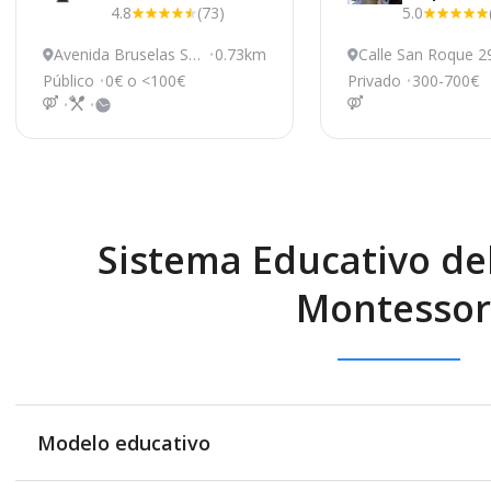
4.8
(73)
5.0
Avenida Bruselas S/
0.73km
Calle San Roque 2
N, El Casar
El Casar
Público
0€ o <100€
Privado
300-700€
Sistema Educativo de
Montessor
Modelo educativo