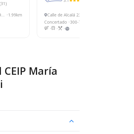
3.1
(51)
(31)
9,
1.99km
Calle de Alcalá 23, Va
8.21km
A
ldeolmos-Alalpardo
3
Concertado
300-700€
Co
l CEIP María
i