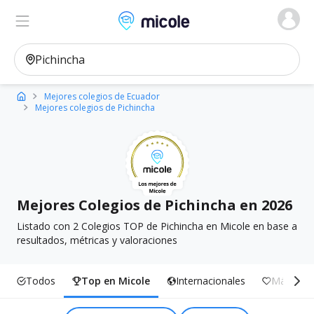
Micole, buscador de colegios
Ver en el mapa
Filtros
Mejores colegios de Ecuador
Mejores colegios de Pichincha
Mejores Colegios de Pichincha en 2026
Listado con 2 Colegios TOP de Pichincha en Micole en base a
resultados, métricas y valoraciones
Todos
Top en Micole
Internacionales
Más Incl