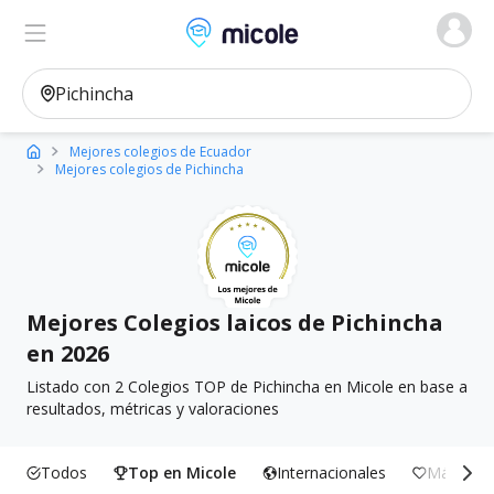
Micole, buscador de colegios
Ver en el mapa
Filtros
Mejores colegios de Ecuador
Mejores colegios de Pichincha
Mejores Colegios laicos de Pichincha
en 2026
Listado con 2 Colegios TOP de Pichincha en Micole en base a
resultados, métricas y valoraciones
Todos
Top en Micole
Internacionales
Más Incl