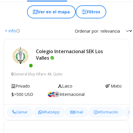
Ver en el mapa
Filtros
+ info
Ordenar por
Colegio Internacional SEK Los
Valles
General Eloy Alfaro 48, Quito
Privado
Laico
Mixto
>500 USD
Internacional
Llamar
WhatsApp
Email
Información