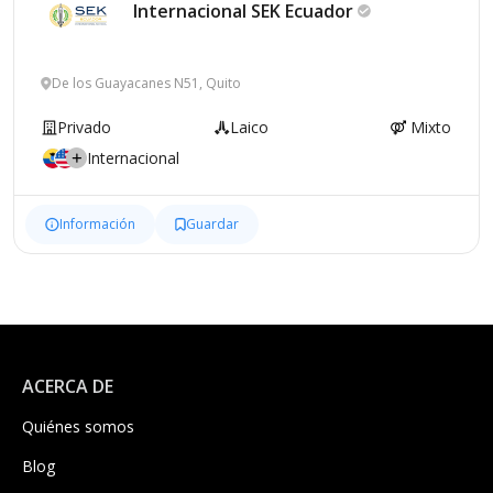
Internacional SEK
Ecuador
De los Guayacanes N51, Quito
Privado
Laico
Mixto
Internacional
Información
Guardar
ACERCA DE
Quiénes somos
Blog