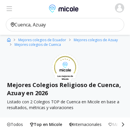
Micole, buscador de colegios
Ver en el mapa
Filtros
Mejores colegios de Ecuador
Mejores colegios de Azuay
Mejores colegios de Cuenca
Mejores Colegios Religioso de Cuenca,
Azuay en 2026
Listado con 2 Colegios TOP de Cuenca en Micole en base a
resultados, métricas y valoraciones
Todos
Top en Micole
Internacionales
Más Incl