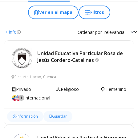
Ver en el mapa
Filtros
+ info
Ordenar por
Unidad Educativa Particular Rosa de
Jesús
Cordero‑Catalinas
Ricaurte-Llacao, Cuenca
Privado
Religioso
Femenino
Internacional
Información
Guardar
Unidad Educativa Particular Hermano