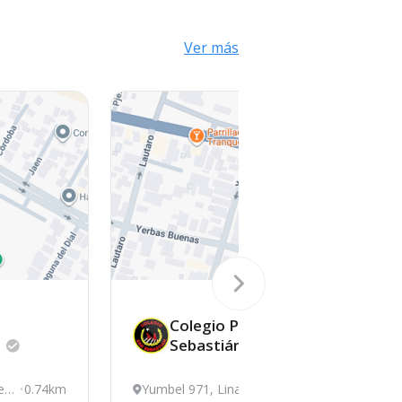
Ver más
Colegio Particular
a
Sebastián
e
0.74km
Yumbel 971, Linares
0.8km
M