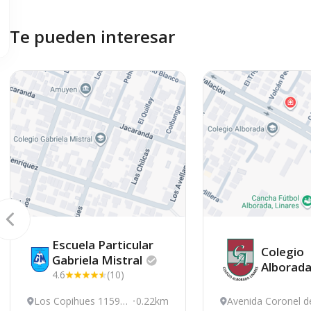
Te pueden interesar
Escuela Particular
Colegio
Gabriela
Mistral
Alborad
4.6
(10)
Los Copihues 1159,
0.22km
Avenida Coronel d