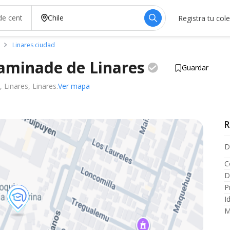
Registra tu col
Linares ciudad
haminade de
Linares
Guardar
 Linares, Linares.
Ver mapa
R
D
C
D
P
I
M