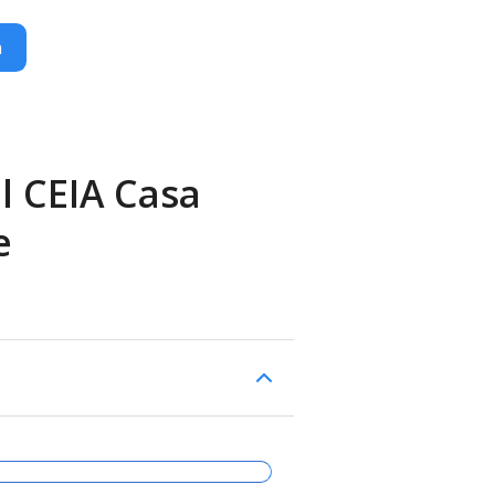
n
l CEIA Casa
e