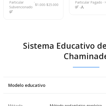
Linares
Artillería Luis Carr
Particular
Particular Pagado
$1.000-$25.000
1044, Linares
Subvencionado
Sistema Educativo de
Chaminad
Modelo educativo
Método
Método pedagógico genérico