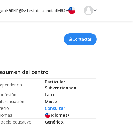
Rankings
Más
egio
Test de afinidad
Contactar
esumen del centro
Particular
ependencia
Subvencionado
onfesión
Laico
iferenciación
Mixto
recio
Consultar
diomas
Idiomas
odelo educativo
Genérico