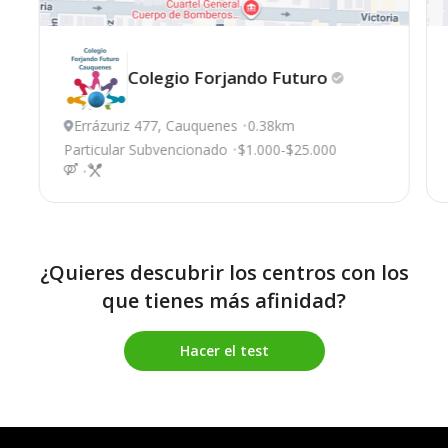
Colegio Forjando
Futuro
Errázuriz 477, Cauquenes
0.38km
Particular Subvencionado
$1.000-$25.000
¿Quieres descubrir los centros con los
que tienes más afinidad?
Hacer el test