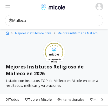
Micole, buscador de colegios
Ver en el mapa
Filtros
Mejores institutos de Chile
Mejores institutos de Malleco
Mejores Institutos Religioso de
Malleco en 2026
Listado con Institutos TOP de Malleco en Micole en base a
resultados, métricas y valoraciones
Todos
Top en Micole
Internacionales
Más Incl