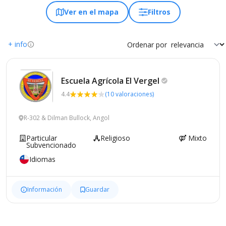
Ver en el mapa
Filtros
+ info
Ordenar por
Escuela Agrícola El
Vergel
4.4
(10 valoraciones)
R-302 & Dilman Bullock, Angol
Particular
Religioso
Mixto
Subvencionado
Idiomas
Información
Guardar