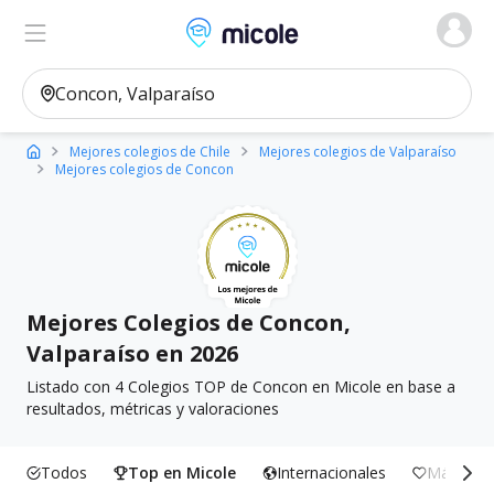
Micole, buscador de colegios
Ver en el mapa
Filtros
Mejores colegios de Chile
Mejores colegios de Valparaíso
Mejores colegios de Concon
Mejores Colegios de Concon,
Valparaíso en 2026
Listado con 4 Colegios TOP de Concon en Micole en base a
resultados, métricas y valoraciones
Todos
Top en Micole
Internacionales
Más Incl