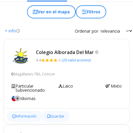
Ver en el mapa
Filtros
+ info
Ordenar por
Colegio Alborada Del
Mar
4.4
(20 valoraciones)
Magallanes 780, Concon
Particular
Laico
Mixto
Subvencionado
Idiomas
Información
Guardar