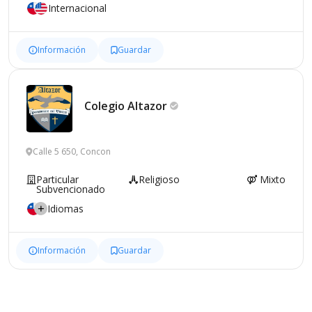
Internacional
Información
Guardar
Colegio
Altazor
Calle 5 650, Concon
Particular
Religioso
Mixto
Subvencionado
Idiomas
Información
Guardar