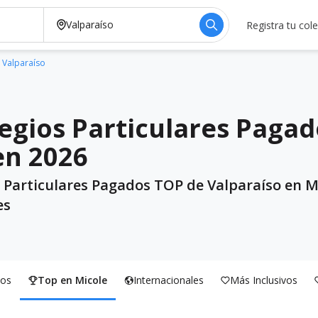
Registra tu col
 Valparaíso
egios Particulares Pagad
en 2026
s Particulares Pagados TOP de Valparaíso en M
es
os
Top en Micole
Internacionales
Más Inclusivos