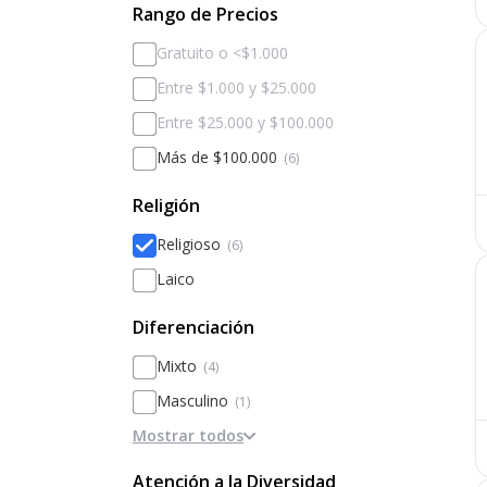
Rango de Precios
Gratuito o <$1.000
Entre $1.000 y $25.000
Entre $25.000 y $100.000
Más de $100.000
(6)
Religión
Religioso
(6)
Laico
Diferenciación
Mixto
(4)
Masculino
(1)
Mostrar todos
Diferenciado por sexos
(1)
Femenino
Atención a la Diversidad