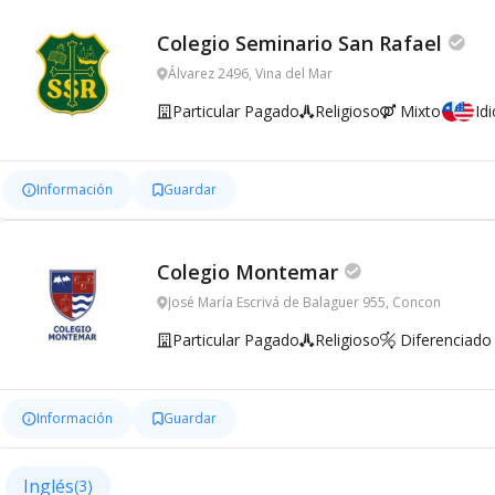
Colegio Seminario San Rafael
Álvarez 2496, Vina del Mar
Particular Pagado
Religioso
Mixto
Id
Información
Guardar
Colegio Montemar
José María Escrivá de Balaguer 955, Concon
Particular Pagado
Religioso
Diferenciado
Información
Guardar
Inglés
(3)