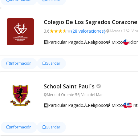
Colegio De Los Sagrados Corazone
3.6
(28 valoraciones)
Álvarez 262, Vin
Particular Pagado
Religioso
Mixto
Idi
Información
Guardar
School Saint Paul´s
Merced Oriente 56, Vina del Mar
Particular Pagado
Religioso
Mixto
In
Información
Guardar