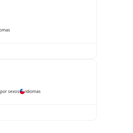
iomas
 por sexos
Idiomas