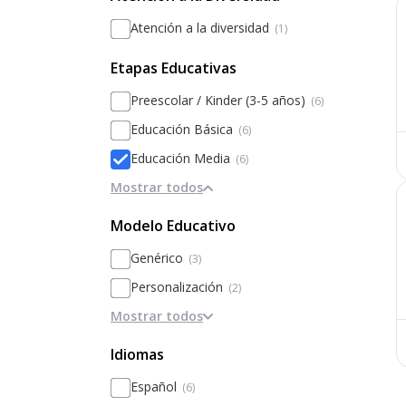
Atención a la diversidad
(1)
Etapas Educativas
Preescolar / Kinder (3-5 años)
(6)
Educación Básica
(6)
Educación Media
(6)
Mostrar todos
Modelo Educativo
Genérico
(3)
Personalización
(2)
Mostrar todos
Basado en el rendimiento y la
excelencia
(1)
Idiomas
Modelos alternativos (Waldorf,
Montessori)
Español
(6)