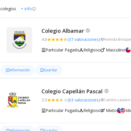
 colegios
+ info
Colegio Albamar
4.6
(37 valoraciones)
Avenida Bosque
Particular Pagado
Religioso
Masculino
Información
Guardar
Colegio Capellán Pascal
3.5
(63 valoraciones)
Camino Lautaro 
Particular Pagado
Religioso
Mixto
Id
Información
Guardar