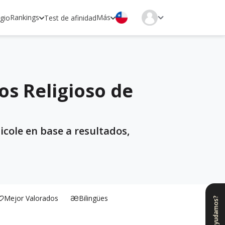
Rankings
Más
egio
Test de afinidad
os Religioso de
icole en base a resultados,
Mejor Valorados
Bilingües
¿Te ayudamos?