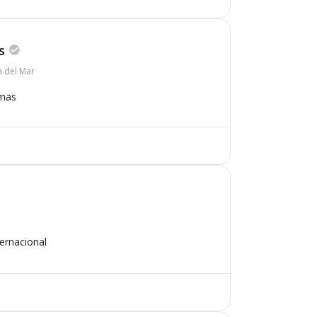
s
a del Mar
omas
ternacional