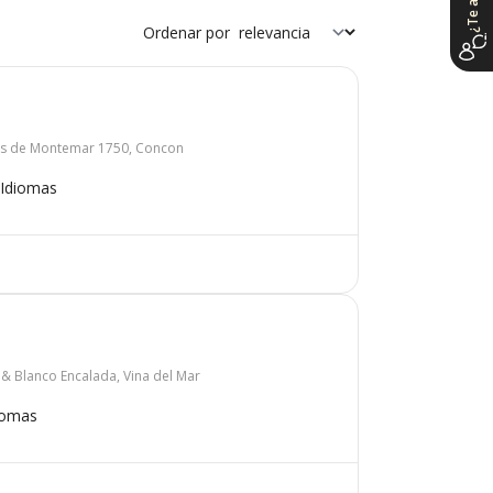
Ordenar por
s de Montemar 1750, Concon
Idiomas
& Blanco Encalada, Vina del Mar
iomas