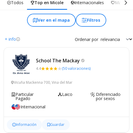
Todos
Top en Micole
Internacionales
Más Incl
Ver en el mapa
Filtros
+ info
Ordenar por
School The
Mackay
4.4
(50 valoraciones)
Vicuña Mackenna 700, Vina del Mar
Particular
Laico
Diferenciado
Pagado
por sexos
Internacional
Información
Guardar