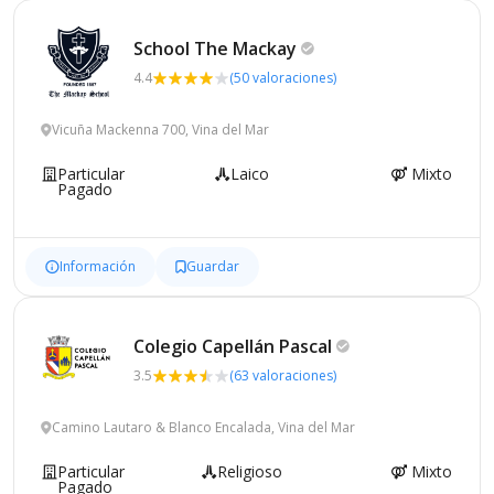
School The
Mackay
4.4
(50 valoraciones)
Vicuña Mackenna 700, Vina del Mar
Particular
Laico
Mixto
Pagado
Información
Guardar
Colegio Capellán
Pascal
3.5
(63 valoraciones)
Camino Lautaro & Blanco Encalada, Vina del Mar
Particular
Religioso
Mixto
Pagado