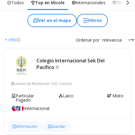
Todos
Top en Micole
Internacionales
Más Incl
Ver en el mapa
Filtros
+ info
Ordenar por
Colegio Internacional Sek Del
Pacífico
Lomas de Montemar 150, Concon
Particular
Laico
Mixto
Pagado
Internacional
Información
Guardar