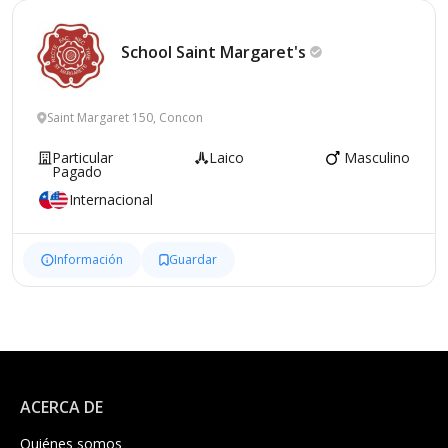
School Saint
Margaret's
Saint Margaret 150, Concon
Particular
Laico
Masculino
Pagado
Internacional
Información
Guardar
ACERCA DE
Quiénes somos