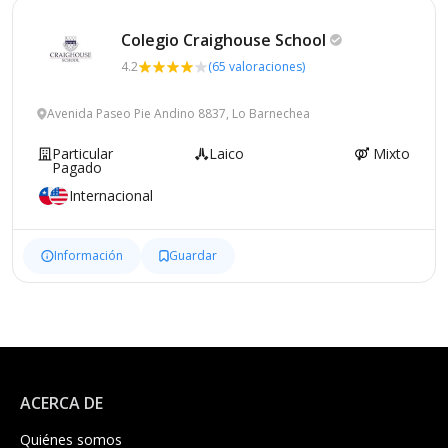
Colegio Craighouse
School
4.2
(65 valoraciones)
Avenida Paseo Pie Andino 8837, Lo Barnechea
Particular
Laico
Mixto
Pagado
Internacional
Información
Guardar
ACERCA DE
Quiénes somos