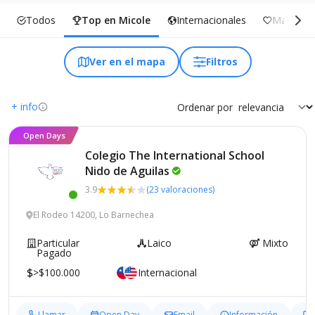
Todos
Top en Micole
Internacionales
Más Incl
Ver en el mapa
Filtros
+ info
Ordenar por
Open Days
Colegio The International School
Nido de
Aguilas
3.9
(23 valoraciones)
El Rodeo 14200, Lo Barnechea
Particular
Laico
Mixto
Pagado
>$100.000
Internacional
Llamar
Open Day
Email
Información
G