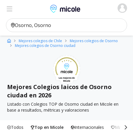
Micole, buscador de colegios
Ver en el mapa
Filtros
Mejores colegios de Chile
Mejores colegios de Osorno
Mejores colegios de Osorno ciudad
Mejores Colegios laicos de Osorno
ciudad en 2026
Listado con Colegios TOP de Osorno ciudad en Micole en
base a resultados, métricas y valoraciones
Todos
Top en Micole
Internacionales
Más Incl