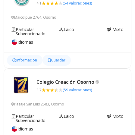
4.1
(54 valoraciones)
Maicolpue 2764, Osorno
Particular
Laico
Mixto
Subvencionado
Idiomas
Información
Guardar
Colegio Creación
Osorno
3.7
(59 valoraciones)
Pasaje San Luis 2583, Osorno
Particular
Laico
Mixto
Subvencionado
Idiomas