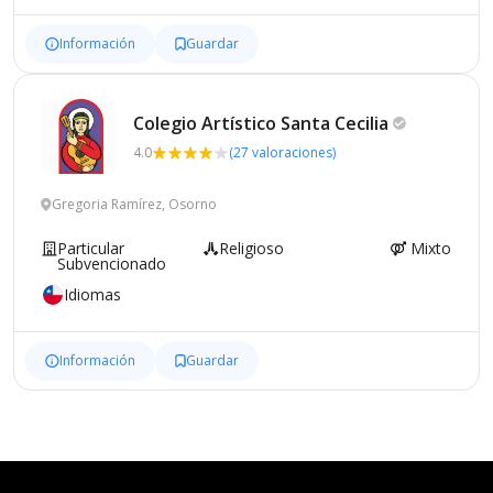
Información
Guardar
Colegio Artístico Santa
Cecilia
4.0
(27 valoraciones)
Gregoria Ramírez, Osorno
Particular
Religioso
Mixto
Subvencionado
Idiomas
Información
Guardar