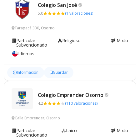
Colegio San
José
5.0
(1 valoraciones)
Tarapacá 330, Osorno
Particular
Religioso
Mixto
Subvencionado
Idiomas
Información
Guardar
Colegio Emprender
Osorno
4.2
(110 valoraciones)
Calle Emprender, Osorno
Particular
Laico
Mixto
Subvencionado