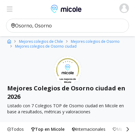
Micole, buscador de colegios
Ver en el mapa
Filtros
Mejores colegios de Chile
Mejores colegios de Osorno
Mejores colegios de Osorno ciudad
Mejores Colegios de Osorno ciudad en
2026
Listado con 7 Colegios TOP de Osorno ciudad en Micole en
base a resultados, métricas y valoraciones
Todos
Top en Micole
Internacionales
Más Incl