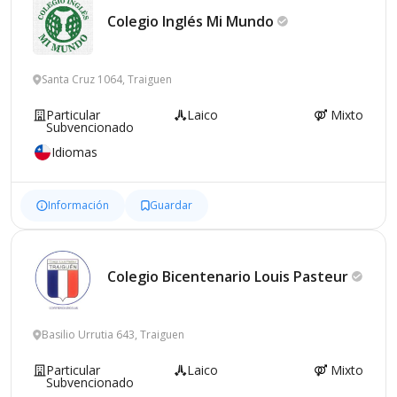
Colegio Inglés Mi
Mundo
Santa Cruz 1064, Traiguen
Particular
Laico
Mixto
Subvencionado
Idiomas
Información
Guardar
Colegio Bicentenario Louis
Pasteur
Basilio Urrutia 643, Traiguen
Particular
Laico
Mixto
Subvencionado