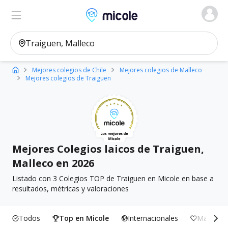
Micole, buscador de colegios
Ver en el mapa
Filtros
Mejores colegios de Chile
Mejores colegios de Malleco
Mejores colegios de Traiguen
Mejores Colegios laicos de Traiguen,
Malleco en 2026
Listado con 3 Colegios TOP de Traiguen en Micole en base a
resultados, métricas y valoraciones
Todos
Top en Micole
Internacionales
Más Incl