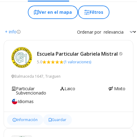
Ver en el mapa
Filtros
+ info
Ordenar por
Escuela Particular Gabriela
Mistral
5.0
(1 valoraciones)
Balmaceda 1647, Traiguen
Particular
Laico
Mixto
Subvencionado
Idiomas
Información
Guardar