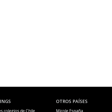
INGS
OTROS PAÍSES
s colegios de Chile
Micole España