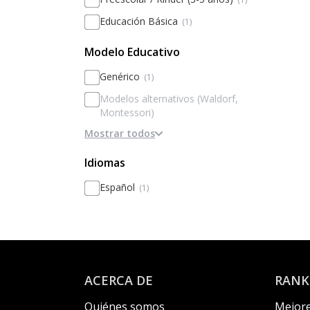
Educación Básica
(1)
Modelo Educativo
Genérico
(1)
Modelos alternativos (Waldorf,
Montessori)
Mostrar todos
Basado en la disciplina / internados
Basado en Inteligencias Múltiples
Idiomas
Metodologías activas / innovación
Español
(1)
Personalización
Basado en el rendimiento y la
excelencia
ACERCA DE
RANK
Quiénes somos
Mejore