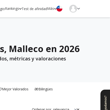
Rankings
Más
egio
Test de afinidad
s, Malleco en 2026
dos, métricas y valoraciones
Mejor Valorados
Bilingües
¿Te ayudamos?
Ordenar por