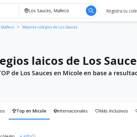
Registra tu col
 Malleco
Mejores colegios de Los Sauces
egios laicos de Los Sauce
TOP de Los Sauces en Micole en base a resulta
os
Top en Micole
Internacionales
Más Inclusivos
 colegio
+ info