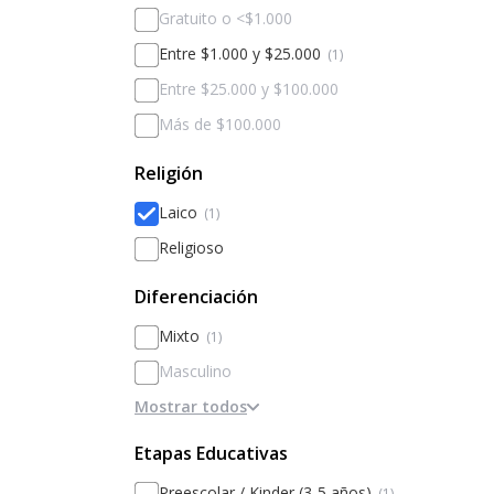
Gratuito o <$1.000
Entre $1.000 y $25.000
(1)
Entre $25.000 y $100.000
Más de $100.000
Religión
Laico
(1)
Religioso
Diferenciación
Mixto
(1)
Masculino
Mostrar todos
Femenino
Diferenciado por sexos
Etapas Educativas
Preescolar / Kinder (3-5 años)
(1)