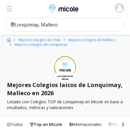
Micole, buscador de colegios
Ver en el mapa
Filtros
Mejores colegios de Chile
Mejores colegios de Malleco
Mejores colegios de Lonquimay
Mejores Colegios laicos de Lonquimay,
Malleco en 2026
Listado con Colegios TOP de Lonquimay en Micole en base a
resultados, métricas y valoraciones
Todos
Top en Micole
Internacionales
Más Incl