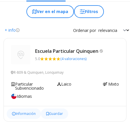
Ver en el mapa
Filtros
+ info
Ordenar por
Escuela Particular
Quinquen
5.0
(4 valoraciones)
R-809 & Quinquen, Lonquimay
Particular
Laico
Mixto
Subvencionado
Idiomas
Información
Guardar