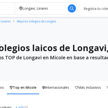
Registra tu col
 Linares
Mejores colegios de Longavi
legios laicos de Longavi
os TOP de Longavi en Micole en base a resulta
os
Top en Micole
Internacionales
Más Inclusivos
 colegio
+ info