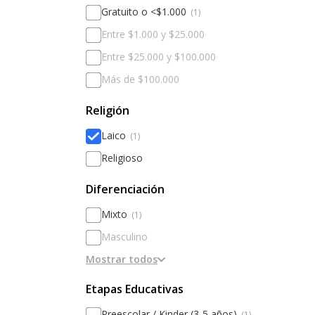
Gratuito o <$1.000
(1)
Entre $1.000 y $25.000
Entre $25.000 y $100.000
Más de $100.000
Religión
Laico
(1)
Religioso
Diferenciación
Mixto
(1)
Masculino
Mostrar todos
Femenino
Diferenciado por sexos
Etapas Educativas
Preescolar / Kinder (3-5 años)
(1)