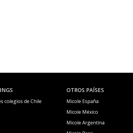
INGS
OTROS PAÍSES
s colegios de Chile
Micole España
Micole México
Micole Argentina