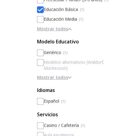
Educación Básica
(1)
Educación Media
(1)
Mostrar todos
Modelo Educativo
Genérico
(1)
Modelos alternativos (Waldorf,
Montessori)
Mostrar todos
Basado en la disciplina / internados
Basado en Inteligencias Múltiples
Idiomas
Metodologías activas / innovación
Español
(1)
Personalización
Servicios
Basado en el rendimiento y la
excelencia
Casino / Cafetería
(1)
Aula excelencia