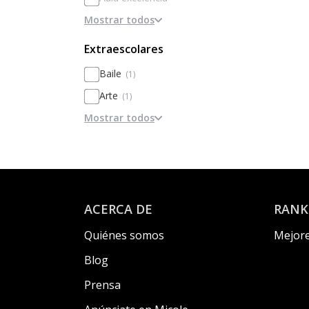
Mostrar todos
Campamentos
Equipo de mediación
Extraescolares
Aprendizaje-Servicio
Baile
(1)
Email comunidad de profesores
Arte
(1)
Jornada dividida
Mostrar todos
Multideporte
(1)
Residencia
Natación sincronizada
Horario ampliado
MBA Kids
Furgón escolar
Escalada
Email APF
Clarinete
ACERCA DE
RANK
Email antiguos alumnos
Flauta travesera
Quiénes somos
Mejore
Memoria del colegio en web
Cocina
Blog
Vida saludable
Tenis
Prensa
Taekwondo