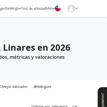
Rankings
Más
egio
Test de afinidad
, Linares en 2026
dos, métricas y valoraciones
Mejor Valorados
Bilingües
¿Te ayudamos?
Ordenar por