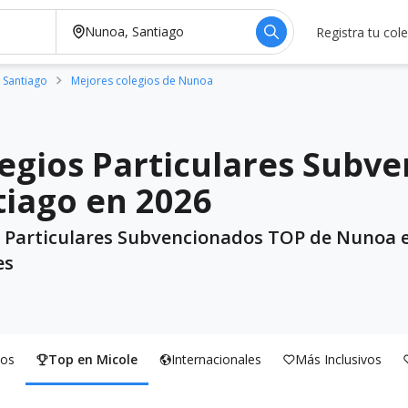
Registra tu col
 Santiago
Mejores colegios de Nunoa
egios Particulares Subv
iago en 2026
s Particulares Subvencionados TOP de Nunoa e
es
os
Top en Micole
Internacionales
Más Inclusivos