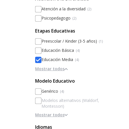
Atención a la diversidad
(2)
Psicopedagogo
(2)
Etapas Educativas
Preescolar / Kinder (3-5 años)
(1)
Educación Básica
(4)
Educación Media
(4)
Mostrar todos
Modelo Educativo
Genérico
(4)
Modelos alternativos (Waldorf,
Montessori)
Mostrar todos
Basado en la disciplina / internados
Basado en Inteligencias Múltiples
Idiomas