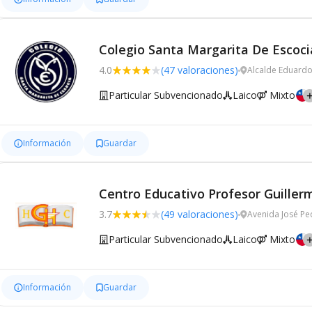
Colegio Santa Margarita De Escoci
4.0
(47 valoraciones)
Alcalde Eduardo
Particular Subvencionado
Laico
Mixto
Información
Guardar
Centro Educativo Profesor Guiller
3.7
(49 valoraciones)
Avenida José Pe
Particular Subvencionado
Laico
Mixto
Información
Guardar