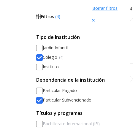
Borrar filtros
4
Filtros
(
4
)
Tipo de Institución
Jardín Infantil
Colegio
(4)
Instituto
Dependencia de la institución
Particular Pagado
Particular Subvencionado
Títulos y programas
Bachillerato Internacional (IB)