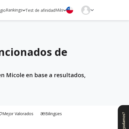
Rankings
Más
egio
Test de afinidad
encionados de
n Micole en base a resultados,
Mejor Valorados
Bilingües
¿Te ayudamos?