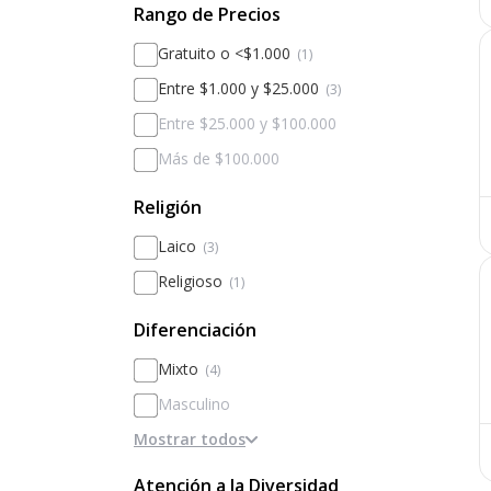
Rango de Precios
Gratuito o <$1.000
(1)
Entre $1.000 y $25.000
(3)
Entre $25.000 y $100.000
Más de $100.000
Religión
Laico
(3)
Religioso
(1)
Diferenciación
Mixto
(4)
Masculino
Mostrar todos
Femenino
Diferenciado por sexos
Atención a la Diversidad