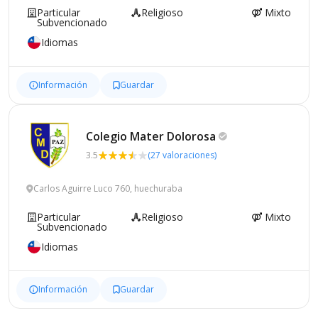
Particular
Religioso
Mixto
Subvencionado
Idiomas
Información
Guardar
Colegio Mater
Dolorosa
3.5
(27 valoraciones)
Carlos Aguirre Luco 760, huechuraba
Particular
Religioso
Mixto
Subvencionado
Idiomas
Información
Guardar