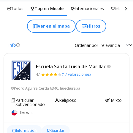
Todos
Top en Micole
Internacionales
Más Incl
Ver en el mapa
Filtros
+ info
Ordenar por
Escuela Santa Luisa de
Marillac
4.1
(17 valoraciones)
Pedro Aguirre Cerda 6340, huechuraba
Particular
Religioso
Mixto
Subvencionado
Idiomas
Información
Guardar