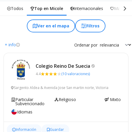
Todos
Top en Micole
Internacionales
Más Incl
Ver en el mapa
Filtros
+ info
Ordenar por
Colegio Reino De
Suecia
4.4
(10 valoraciones)
Sargento Aldea & Avenida Jose San martin norte, Victoria
Particular
Religioso
Mixto
Subvencionado
Idiomas
Información
Guardar