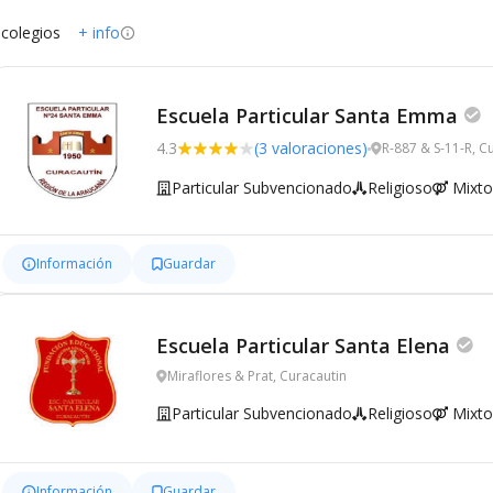
 colegios
+ info
Escuela Particular Santa Emma
4.3
(3 valoraciones)
R-887 & S-11-R, C
Particular Subvencionado
Religioso
Mixto
Información
Guardar
Escuela Particular Santa Elena
Miraflores & Prat, Curacautin
Particular Subvencionado
Religioso
Mixto
Información
Guardar