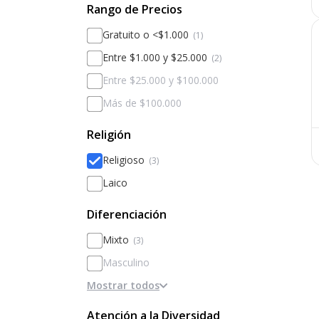
Rango de Precios
Gratuito o <$1.000
(1)
Entre $1.000 y $25.000
(2)
Entre $25.000 y $100.000
Más de $100.000
Religión
Religioso
(3)
Laico
Diferenciación
Mixto
(3)
Masculino
Mostrar todos
Femenino
Diferenciado por sexos
Atención a la Diversidad