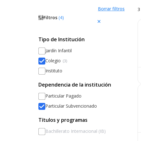
Borrar filtros
3
Filtros
(
4
)
Tipo de Institución
Jardín Infantil
Colegio
(3)
Instituto
Dependencia de la institución
Particular Pagado
Particular Subvencionado
Títulos y programas
Bachillerato Internacional (IB)