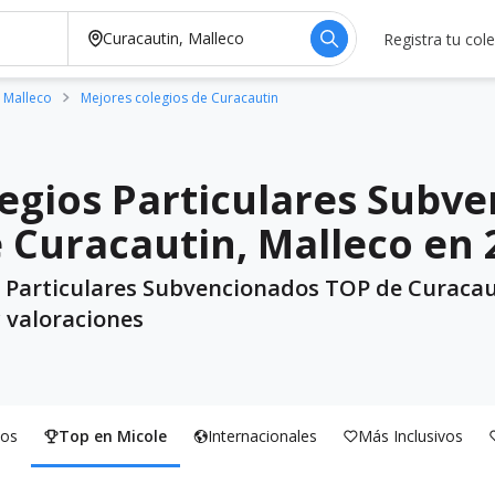
Registra tu col
 Malleco
Mejores colegios de Curacautin
egios Particulares Subv
e Curacautin, Malleco en
s Particulares Subvencionados TOP de Curacau
y valoraciones
os
Top en Micole
Internacionales
Más Inclusivos