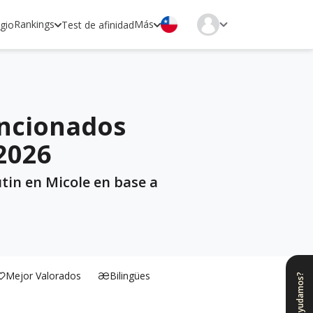
Rankings
Más
egio
Test de afinidad
encionados
 2026
tin en Micole en base a
Mejor Valorados
Bilingües
¿Te ayudamos?