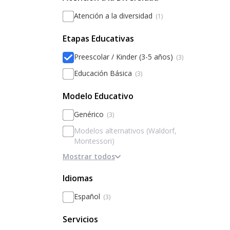
Atención a la diversidad
(1)
Etapas Educativas
Preescolar / Kinder (3-5 años)
(3)
Educación Básica
(3)
Modelo Educativo
Genérico
(3)
Modelos alternativos (Waldorf,
Montessori)
Mostrar todos
Basado en la disciplina / internados
Basado en Inteligencias Múltiples
Idiomas
Metodologías activas / innovación
Español
(3)
Personalización
Servicios
Basado en el rendimiento y la