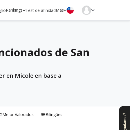
Rankings
Más
egio
Test de afinidad
encionados de San
er en Micole en base a
Mejor Valorados
Bilingües
¿Te ayudamos?