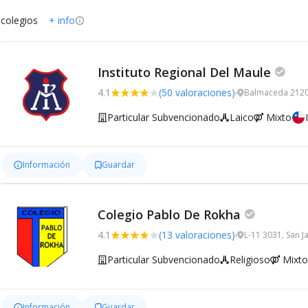
 colegios
+ info
Instituto Regional Del Maule
4.1
(50 valoraciones)
Balmaceda 2120,
Particular Subvencionado
Laico
Mixto
Información
Guardar
Colegio Pablo De Rokha
4.1
(13 valoraciones)
L-11 3031, San J
Particular Subvencionado
Religioso
Mixto
Información
Guardar