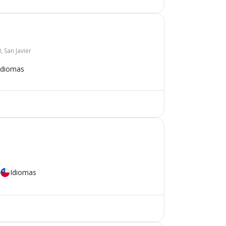
 San Javier
Idiomas
Idiomas