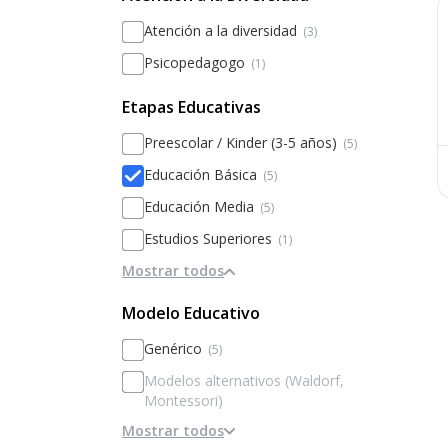
Atención a la diversidad
(3)
Psicopedagogo
(1)
Etapas Educativas
Preescolar / Kinder (3-5 años)
(5)
Educación Básica
(5)
Educación Media
(5)
Estudios Superiores
(1)
Mostrar todos
Modelo Educativo
Genérico
(5)
Modelos alternativos (Waldorf,
Montessori)
Mostrar todos
Basado en la disciplina / internados