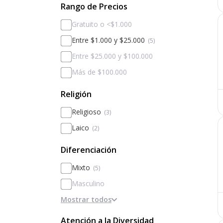
Rango de Precios
Gratuito o <$1.000
Entre $1.000 y $25.000
(5)
Entre $25.000 y $100.000
Más de $100.000
Religión
Religioso
(3)
Laico
(2)
Diferenciación
Mixto
(5)
Masculino
Mostrar todos
Femenino
Diferenciado por sexos
Atención a la Diversidad