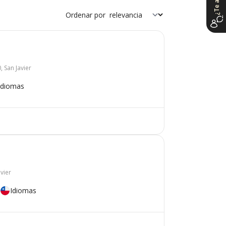
Ordenar por
 San Javier
Idiomas
avier
Idiomas