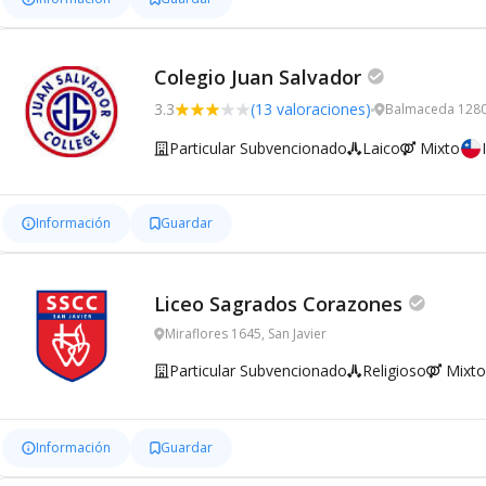
Colegio Juan Salvador
3.3
(13 valoraciones)
Balmaceda 1280,
Particular Subvencionado
Laico
Mixto
Información
Guardar
Liceo Sagrados Corazones
Miraflores 1645, San Javier
Particular Subvencionado
Religioso
Mixto
Información
Guardar