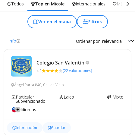
Todos
Top en Micole
Internacionales
Más Incl
Ver en el mapa
Filtros
+ info
Ordenar por
Colegio San
Valentín
4.2
(22 valoraciones)
Ángel Parra 840, Chillan Viejo
Particular
Laico
Mixto
Subvencionado
Idiomas
Información
Guardar