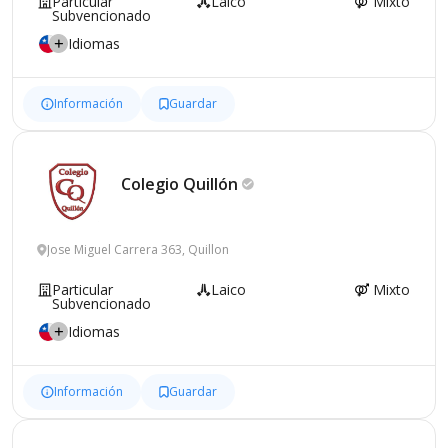
Particular
Laico
Mixto
Subvencionado
Idiomas
Información
Guardar
Colegio
Quillón
Jose Miguel Carrera 363, Quillon
Particular
Laico
Mixto
Subvencionado
Idiomas
Información
Guardar