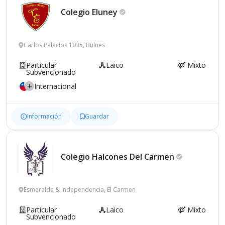
Colegio
Eluney
Carlos Palacios 1035, Bulnes
Particular
Laico
Mixto
Subvencionado
Internacional
Información
Guardar
Colegio Halcones Del
Carmen
Esmeralda & Independencia, El Carmen
Particular
Laico
Mixto
Subvencionado