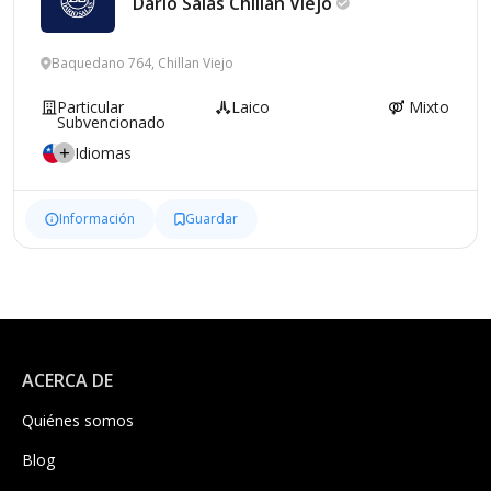
Darío Salas Chillan
Viejo
Baquedano 764, Chillan Viejo
Particular
Laico
Mixto
Subvencionado
Idiomas
Información
Guardar
ACERCA DE
Quiénes somos
Blog