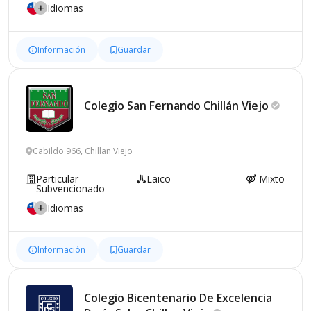
Idiomas
Información
Guardar
Colegio San Fernando Chillán
Viejo
Cabildo 966, Chillan Viejo
Particular
Laico
Mixto
Subvencionado
Idiomas
Información
Guardar
Colegio Bicentenario De Excelencia