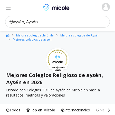
Micole, buscador de colegios
Ver en el mapa
Filtros
Mejores colegios de Chile
Mejores colegios de Aysén
Mejores colegios de aysén
Mejores Colegios Religioso de aysén,
Aysén en 2026
Listado con Colegios TOP de aysén en Micole en base a
resultados, métricas y valoraciones
Todos
Top en Micole
Internacionales
Más Incl