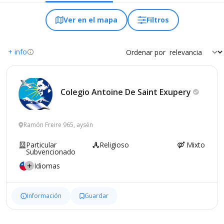
Ver en el mapa
Filtros
+ info
Ordenar por
Colegio Antoine De Saint
Exupery
Ramón Freire 965, aysén
Particular
Religioso
Mixto
Subvencionado
Idiomas
Información
Guardar