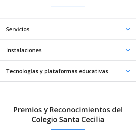
Servicios
Instalaciones
Otros servicios
Tecnologías y plataformas educativas
Instalaciones Educativas
Horario ampliado de
Excursiones /
Mañanas
convivencias
Aula de música
Laboratorio
Intercambios
Centro tecnológico
Taller de tecnología
Biblioteca
Premios y Reconocimientos del
Pedagoo
Google Classroom
Aula de informática
Colegio Santa Cecilia